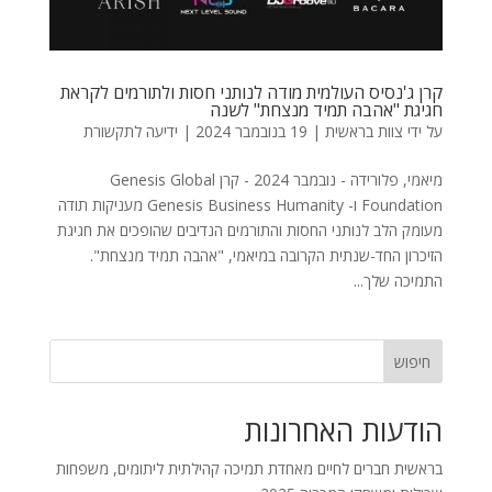
קרן ג'נסיס העולמית מודה לנותני חסות ולתורמים לקראת
חגיגת "אהבה תמיד מנצחת" לשנה
על ידי
צוות בראשית
|
19 בנובמבר 2024
|
ידיעה לתקשורת
מיאמי, פלורידה - נובמבר 2024 - קרן Genesis Global
Foundation ו- Genesis Business Humanity מעניקות תודה
מעומק הלב לנותני החסות והתורמים הנדיבים שהופכים את חגיגת
הזיכרון החד-שנתית הקרובה במיאמי, "אהבה תמיד מנצחת".
התמיכה שלך...
חיפוש
הודעות האחרונות
בראשית חברים לחיים מאחדת תמיכה קהילתית ליתומים, משפחות