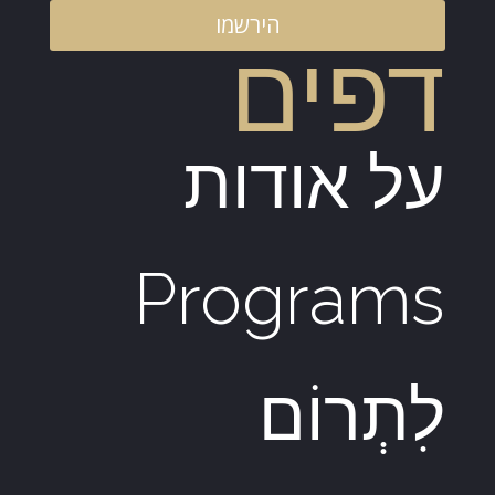
הירשמו
דפים
על אודות
Programs
לִתְרוֹם