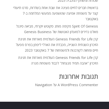
שכולות ומשחקי המכביה 2025
בראשית חברים לחיים מציגה את שבת אחת בשדרות, סרט תיעודי
קצר על משפחה אמיצה שהושפעה ממעשי המלחמה ב-7
באוקטובר
Spirit Of Genesis מקימה מותג סקוטש יוקרתי, מביאה סינגל
מאלט נדירים למועדון האנושות של Genesis Business
קרן Genesis Friends for Life העולמית מארחת את חגיגת
הזיכרון השנתית השנייה, מכבדת את הארלי ליפמן בפרס מפעל
חיים ומחווה לקורבנות ולמשפחות של 7 באוקטובר 2023
קרן Genesis Friends for Life העולמית מארחת את חגיגת
הזיכרון "אהבה תמיד מנצחת" לכבוד משפחת מגרה
תגובות אחרונות
A WordPress Commenter
על
Navigation