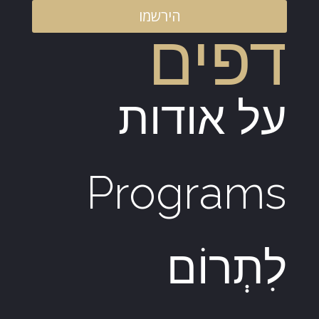
הירשמו
דפים
על אודות
Programs
לִתְרוֹם