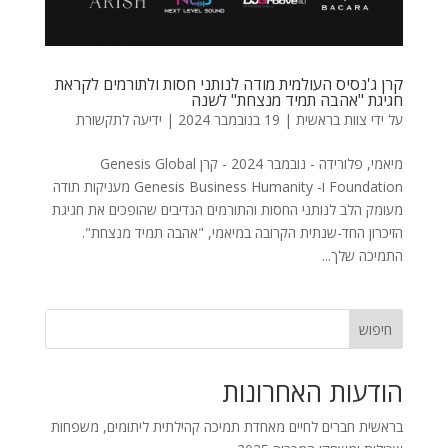
קרן ג'נסיס העולמית מודה לנותני חסות ולתורמים לקראת
חגיגת "אהבה תמיד מנצחת" לשנה
על ידי
צוות בראשית
|
19 בנובמבר 2024
|
ידיעה לתקשורת
מיאמי, פלורידה - נובמבר 2024 - קרן Genesis Global
Foundation ו- Genesis Business Humanity מעניקות תודה
מעומק הלב לנותני החסות והתורמים הנדיבים שהופכים את חגיגת
הזיכרון החד-שנתית הקרובה במיאמי, "אהבה תמיד מנצחת".
התמיכה שלך...
חיפוש
הודעות האחרונות
בראשית חברים לחיים מאחדת תמיכה קהילתית ליתומים, משפחות