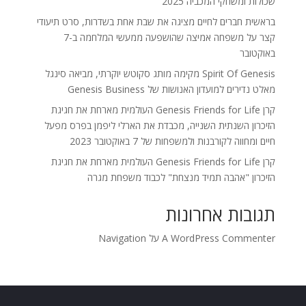
שכולות ומשחקי המכביה 2025
בראשית חברים לחיים מציגה את שבת אחת בשדרות, סרט תיעודי
קצר על משפחה אמיצה שהושפעה ממעשי המלחמה ב-7
באוקטובר
Spirit Of Genesis מקימה מותג סקוטש יוקרתי, מביאה סינגל
מאלט נדירים למועדון האנושות של Genesis Business
קרן Genesis Friends for Life העולמית מארחת את חגיגת
הזיכרון השנתית השנייה, מכבדת את הארלי ליפמן בפרס מפעל
חיים ומחווה לקורבנות ולמשפחות של 7 באוקטובר 2023
קרן Genesis Friends for Life העולמית מארחת את חגיגת
הזיכרון "אהבה תמיד מנצחת" לכבוד משפחת מגרה
תגובות אחרונות
A WordPress Commenter
על
Navigation