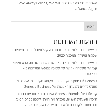
השתתפו בבכורה באנדרטת Love Always Winds, We Will
Dance Again...
חיפוש
הודעות האחרונות
בראשית חברים לחיים מאחדת תמיכה קהילתית ליתומים, משפחות
שכולות ומשחקי המכביה 2025
בראשית חברים לחיים מציגה את שבת אחת בשדרות, סרט תיעודי
קצר על משפחה אמיצה שהושפעה ממעשי המלחמה ב-7
באוקטובר
Spirit Of Genesis מקימה מותג סקוטש יוקרתי, מביאה סינגל
מאלט נדירים למועדון האנושות של Genesis Business
קרן Genesis Friends for Life העולמית מארחת את חגיגת
הזיכרון השנתית השנייה, מכבדת את הארלי ליפמן בפרס מפעל
חיים ומחווה לקורבנות ולמשפחות של 7 באוקטובר 2023