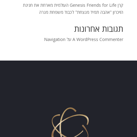
קרן Genesis Friends for Life העולמית מארחת את חגיגת
הזיכרון "אהבה תמיד מנצחת" לכבוד משפחת מגרה
תגובות אחרונות
A WordPress Commenter
על
Navigation