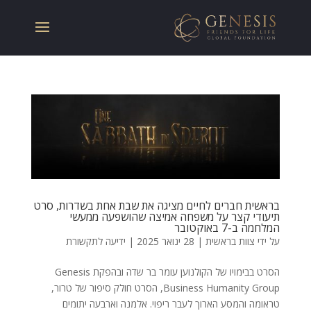
בראשית חברים לחיים מציגה את שבת אחת בשדרות, סרט
תיעודי קצר על משפחה אמיצה שהושפעה ממעשי
המלחמה ב-7 באוקטובר
על ידי
צוות בראשית
|
28 ינואר 2025
|
ידיעה לתקשורת
הסרט בבימויו של הקולנוען עומר בר שדה ובהפקת Genesis
Business Humanity Group, הסרט חולק סיפור של טרור,
טראומה והמסע הארוך לעבר ריפוי. אלמנה וארבעה יתומים